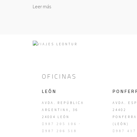
Leer más
OFICINAS
LEÓN
PONFER
AVDA. REPÚBLICA
AVDA. ESP
ARGENTINA, 36
24402
24004 LEÓN
PONFERRA
·
(LEÓN)
987 205 106
987 206 518
987 417