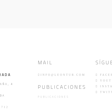
MAIL
SÍGU
RADA
INFO@LEONTUR.COM
FACE
YOUT
AÑA, 4
PUBLICACIONES
INST
TWIT
DA
PUBLICACIONES
 712