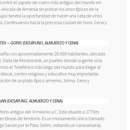
ncontró el zapato de cuero más antiguo del mundo en
inícola de Armenia sin probar los vinos típicos de la
rupo tendrá la oportunidad de hacer una cata de vinos
a. Continuamos hacia la preciosa ciudad de Goris. Cena y
TEV – GORIS (DESAYUNO, ALMUERZO Y CENA)
pequeña con aproximadamente 20.000 habitantes, ubicada
. Visita de Khndzoresk, un pueblo donde la gente vivía
mos el Teleférico más largo del mundo para llegar al
dieval, centro religioso y educativo muy importante.
ración de un plato típico armenio, tolma. Cena y
LIJAN (DESAYUNO, ALMUERZO Y CENA)
orio antiguo del VI milenio a.C. Está situado a 1770m.
ectáreas de territorio. Es un monumento único llamado
go Sevan por el Paso Selim, visitando un caravansaray