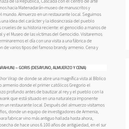
Plaza de la República, Cascada con el centro de arte
imos hacia Matenadarán-museo de manuscritos y
el mundo. Almuerzo en un restaurante local. Seguimos
una idea del carácter y la idiosincrasia del pueblo
crueles de su historia reciente: el genocidio a manos de
 y el Museo de las víctimas del Genocidio. Visitaremos
minaremos el día con una visita a una fábrica de
n de varios tipos del famoso brandy armenio. Cena y
ARAHUNJ – GORIS (DESAYUNO, ALMUERZO Y CENA)
hor Virap de donde se abre una magnífica vista al Bíblico
smo armenio donde el primer católicos Gregorio el
o profundo antes de bautizar al rey y el pueblo con la
ravank que está situado en una naturaleza imponente
 en un restaurante local. Después del almuerzo visitamos
ños, donde un equipo de investigadores de Armenia,
para fabricar vino más antiguo hallada hasta ahora,
 cosecha de hace unos 6.100 años de antigüedad, en el sur