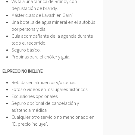
Visita a una fábrica de Brandy con
degustación de brandy.
Máster class de Lavash en Garni.
Una botella de agua mineral en el autobús
por persona y día.
Guía acompañante de la agencia durante
todo el recorrido.
Seguro básico.
Propinas para el chófer y guía.
EL PRECIO NO INCLUYE
Bebidas en almuerzos y/o cenas.
Fotos o videos en los lugares históricos.
Excursiones opcionales.
Seguro opcional de cancelación y
asistencia médica.
Cualquier otro servicio no mencionado en
“El precio incluye”.