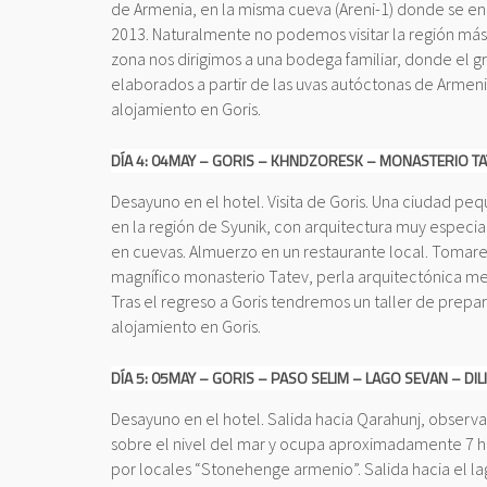
de Armenia, en la misma cueva (Areni-1) donde se e
2013. Naturalmente no podemos visitar la región más v
zona nos dirigimos a una bodega familiar, donde el g
elaborados a partir de las uvas autóctonas de Armeni
alojamiento en Goris.
DÍA 4: 04MAY – GORIS – KHNDZORESK – MONASTERIO TA
Desayuno en el hotel. Visita de Goris. Una ciudad 
en la región de Syunik, con arquitectura muy especial
en cuevas. Almuerzo en un restaurante local. Tomare
magnífico monasterio Tatev, perla arquitectónica me
Tras el regreso a Goris tendremos un taller de prepa
alojamiento en Goris.
DÍA 5: 05MAY – GORIS – PASO SELIM – LAGO SEVAN – DI
Desayuno en el hotel. Salida hacia Qarahunj, observat
sobre el nivel del mar y ocupa aproximadamente 7 h
por locales “Stonehenge armenio”. Salida hacia el la