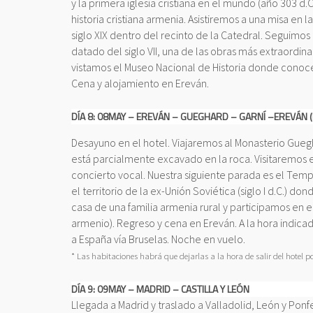
y la primera iglesia cristiana en el mundo (año 303
historia cristiana armenia. Asistiremos a una misa en l
siglo XIX dentro del recinto de la Catedral. Seguimos
datado del siglo VII, una de las obras más extraordina
vistamos el Museo Nacional de Historia donde conoc
Cena y alojamiento en Ereván.
DÍA 8: 08MAY – EREVÁN – GUEGHARD – GARNÍ –EREVÁN 
Desayuno en el hotel. Viajaremos al Monasterio Guegh
está parcialmente excavado en la roca. Visitaremos 
concierto vocal. Nuestra siguiente parada es el Te
el territorio de la ex-Unión Soviética (siglo I d.C.) 
casa de una familia armenia rural y participamos en e
armenio). Regreso y cena en Ereván. A la hora indica
a España vía Bruselas. Noche en vuelo.
* Las habitaciones habrá que dejarlas a la hora de salir del hotel 
DÍA 9: 09MAY – MADRID – CASTILLA Y LEÓN
Llegada a Madrid y traslado a Valladolid, León y Ponfer