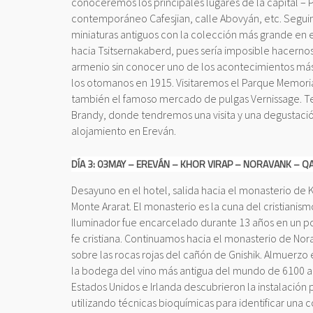
conoceremos los principales lugares de la capital – 
contemporáneo Cafesjian, calle Abovyán, etc. Segu
miniaturas antiguos con la colección más grande en 
hacia Tsitsernakaberd, pues sería imposible hacernos 
armenio sin conocer uno de los acontecimientos más 
los otomanos en 1915. Visitaremos el Parque Memorial
también el famoso mercado de pulgas Vernissage. Ter
Brandy, donde tendremos una visita y una degustació
alojamiento en Ereván.
DÍA 3: 03MAY – EREVÁN – KHOR VIRAP – NORAVANK – Q
Desayuno en el hotel, salida hacia el monasterio de K
Monte Ararat. El monasterio es la cuna del cristiani
Iluminador fue encarcelado durante 13 años en un poz
fe cristiana. Continuamos hacia el monasterio de No
sobre las rocas rojas del cañón de Gnishik. Almuerzo
la bodega del vino más antigua del mundo de 6100 a
Estados Unidos e Irlanda descubrieron la instalación 
utilizando técnicas bioquímicas para identificar una