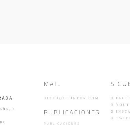
MAIL
SÍGU
RADA
INFO@LEONTUR.COM
FACE
YOUT
AÑA, 4
PUBLICACIONES
INST
TWIT
DA
PUBLICACIONES