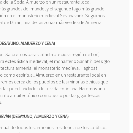
 de la Seda. Almuerzo en un restaurante local.
 más grandes del mundo, y el segundo lago más grande
ursión en el monasterio medieval Sevanavank. Seguimos
al de Dilijan, una de las zonas más verdes de Armenia.
 (DESAYUNO, ALMUERZO Y CENA)
an. Saldremos para visitar la preciosa región de Lorí,
ra eclesiástica medieval, el monasterio Sanahín del siglo
uitectura armenia, el monasterio medieval Haghpat
co como espiritual. Almuerzo en un restaurante local en
remos cerca de los pueblos de las minorías étnicas que
s las peculiaridades de su vida cotidiana. Haremos una
njunto arquitectónico compuesto por las gigantescas
o.
EREVÁN (DESAYUNO, ALMUERZO Y CENA)
ritual de todos los armenios, residencia de los católicos