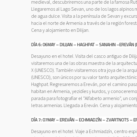
medieval, descubriremos una parte de la famosa Ruta
Llegaremos al Lago Sevan, uno de los lagos alpinos
de agua dulce. Visita a la península de Sevan y exc
hacia el norte de Armenia a través de la región forest
Cena y alojamiento en Dilijan.
DÍA 6: 06MAY – DILIJAN – HAGHPAT – SANAHIN –EREVÁN
Desayuno en el hotel. Visita del casco antiguo de Dilij
visitaremos una de las obras maestra de la arquitectu
X (UNESCO). También visitaremos otra joya de la arq
(UNESCO), son únicos por su valor tanto arquitectóni
Haghpat. Regresaremos a Ereván, por el camino pasa
habitan en Armenia, yezidíes y kurdos, y conoceremo
parada para fotografiar el “Alfabeto armenio”, un co
letras armenias. Llegada a Ereván. Cena y alojamient
DÍA 7: 07MAY – EREVÁN – ECHMIADZÍN – ZVARTNOTS – 
Desayuno en el hotel. Viaje a Echmiadzín, centro espi