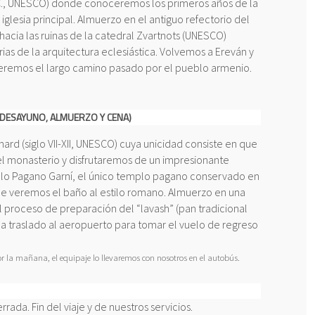
 d.C., UNESCO) donde conoceremos los primeros años de la
a iglesia principal. Almuerzo en el antiguo refectorio del
 hacia las ruinas de la catedral Zvartnots (UNESCO)
rias de la arquitectura eclesiástica. Volvemos a Ereván y
eremos el largo camino pasado por el pueblo armenio.
(DESAYUNO, ALMUERZO Y CENA)
ard (siglo VII-XII, UNESCO) cuya unicidad consiste en que
el monasterio y disfrutaremos de un impresionante
mplo Pagano Garní, el único templo pagano conservado en
donde veremos el baño al estilo romano. Almuerzo en una
l proceso de preparación del “lavash” (pan tradicional
da traslado al aeropuerto para tomar el vuelo de regreso
por la mañana, el equipaje lo llevaremos con nosotros en el autobús.
rada. Fin del viaje y de nuestros servicios.