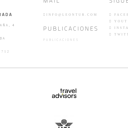
MAIL
SÍGU
RADA
INFO@LEONTUR.COM
FACE
YOUT
AÑA, 4
PUBLICACIONES
INST
TWIT
DA
PUBLICACIONES
 712