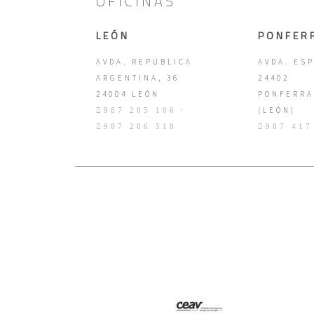
OFICINAS
LEÓN
PONFER
AVDA. REPÚBLICA
AVDA. ESP
ARGENTINA, 36
24402
24004 LEÓN
PONFERRA
·
(LEÓN)
987 205 106
987 206 518
987 417