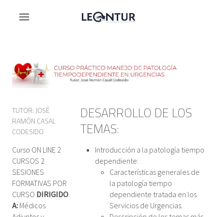
DESARROLLO DE LOS
TUTOR: JOSÉ
RAMÓN CASAL
TEMAS:
CODESIDO
Curso ON LINE 2
Introducción a la patología tiempo
CURSOS 2
dependiente:
SESIONES
Características generales de
FORMATIVAS POR
la patología tiempo
CURSO
DIRIGIDO
dependiente tratada en los
A:
Médicos
Servicios de Urgencias.
Adjuntos y
Descripción de los temas más