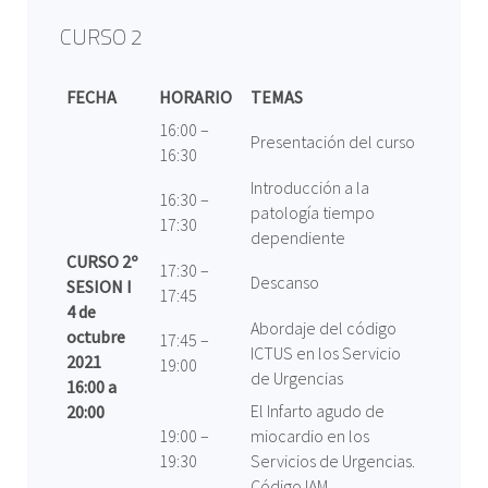
CURSO 2
FECHA
HORARIO
TEMAS
16:00 –
Presentación del curso
16:30
Introducción a la
16:30 –
patología tiempo
17:30
dependiente
CURSO 2º
17:30 –
Descanso
SESION I
17:45
4 de
Abordaje del código
octubre
17:45 –
ICTUS en los Servicio
2021
19:00
de Urgencias
16:00 a
El Infarto agudo de
20:00
19:00 –
miocardio en los
19:30
Servicios de Urgencias.
Código IAM