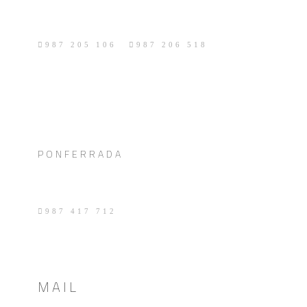
AVDA. REPÚBLICA ARGENTINA, 36
24004 LEÓN
·
987 205 106
987 206 518
PONFERRADA
AVDA. ESPAÑA, 4
24402 PONFERRADA (LEÓN)
987 417 712
MAIL