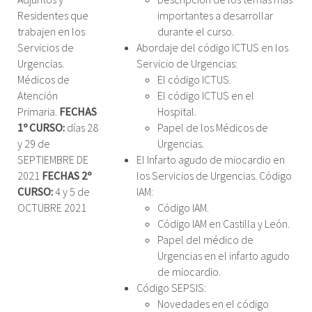
Residentes que
importantes a desarrollar
trabajen en los
durante el curso.
Servicios de
Abordaje del código ICTUS en los
Urgencias.
Servicio de Urgencias:
Médicos de
El código ICTUS.
Atención
El código ICTUS en el
Primaria.
FECHAS
Hospital.
1º CURSO:
días 28
Papel de los Médicos de
y 29 de
Urgencias.
SEPTIEMBRE DE
El Infarto agudo de miocardio en
2021
FECHAS 2º
los Servicios de Urgencias. Código
CURSO:
4 y 5 de
IAM:
OCTUBRE 2021
Código IAM.
Código IAM en Castilla y León.
Papel del médico de
Urgencias en el infarto agudo
de miocardio.
Código SEPSIS:
Novedades en el código