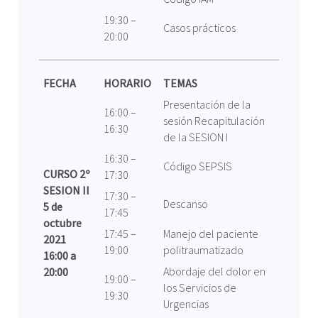
19:30 –
Casos prácticos
20:00
FECHA
HORARIO
TEMAS
Presentación de la
16:00 –
sesión Recapitulación
16:30
de la SESION I
16:30 –
Código SEPSIS
CURSO 2º
17:30
SESION II
17:30 –
Descanso
5 de
17:45
octubre
17:45 –
Manejo del paciente
2021
19:00
politraumatizado
16:00 a
Abordaje del dolor en
20:00
19:00 –
los Servicios de
19:30
Urgencias