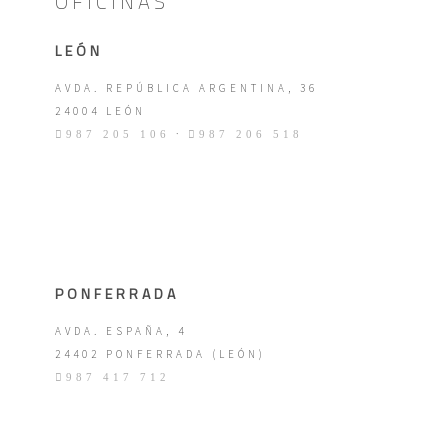
OFICINAS
LEÓN
AVDA. REPÚBLICA ARGENTINA, 36
24004 LEÓN
·
987 205 106
987 206 518
PONFERRADA
AVDA. ESPAÑA, 4
24402 PONFERRADA (LEÓN)
987 417 712